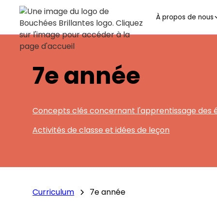
À propos de nous
7e année
Concepts clés concernant l'apprentissage des 
Activités de classe et idées de leçon
Curriculum
7e année