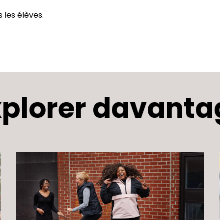
s les élèves.
xplorer davanta